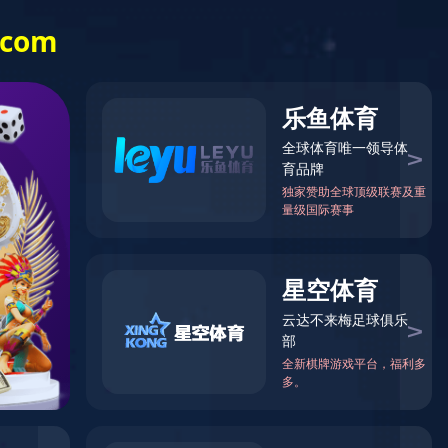
400-600-4155 广东总部

134-3302-4712
关于
星空app官网登录入口-星空（中国）
加盟
About
Contact
Join
关注
微信
服务
热线
回到
顶部