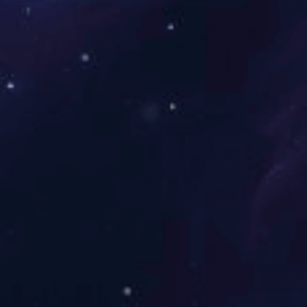
性能扩展：在高并发场景(如电商大促期间)星空app官网登
技术架构：星空app官网登录入口-星空（中国） 是否基
析)。
关键点：选择技术架构先进的星空app官网登录入口-星空
五、用户体验：星空app官网登录入口-星空（中国） 
复杂的界面或操作流程会降低系统使用率，需关注：
界面设计：星空app官网登录入口-星空（中国） 是否简
操作);
培训支持：星空app官网登录入口-星空（中国） 是否提
移动端支持：星空app官网登录入口-星空（中国） 是否