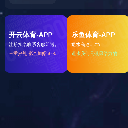
适配性已成为企业选型决策中的关键考量因素。毕竟，不同行
登录入口-星空（中国） 无法精准匹配行业特性，不仅难以
建一套科学、系统的评估体系，全面、深入地剖析星空app官
目标、保障长期稳定发展具有至关重要的意义。那么您知道
小编为您介绍：