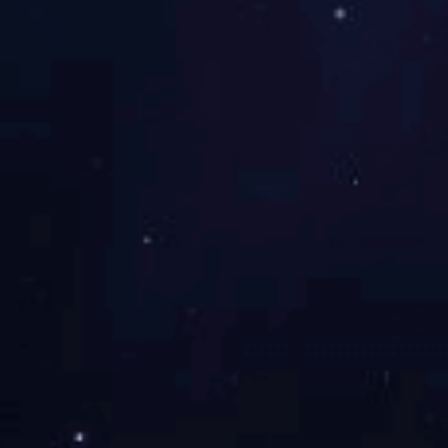
关键点：星空app官网登录入口-星空（中国） 的用户体验
六、成本效益：星空app官网登录入口-星空（中国） 的
需综合评估初期投入和长期收益，避免“贵≠适用”：
初期成本：包括软件授权、硬件采购、实施服务、数据迁
长期成本：星空app官网登录入口-星空（中国） 的维护
收益分析：预测星空app官网登录入口-星空（中国） 上
关键点：星空app官网登录入口-星空（中国） 的成本效
综上所述，我们可以看出，评估星空app官网登录入口-星空（
度展开，核心目标是选择一套既能满足行业核心需求，又能伴随
对比+行业案例验证+试用体验”三步法，筛选出适配的解决方案