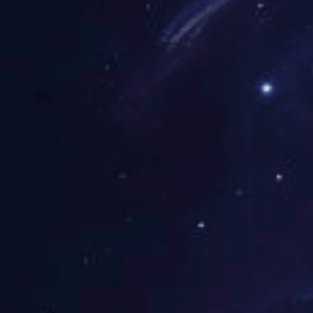
发需求。
二、行业经验：星空app官网登录入口-星空（中国） 
供应商的行业经验直接影响星空app官网登录入口-星空（
行业专属模块：专注化工行业的星空app官网登录入口-星空
开发;
实施团队专业性：星空app官网登录入口-星空（中国） 团队
业务场景及合规要求;
行业口碑：通过同行案例或第三方报告(如IDC市场排名)验
成功率。
关键点：选择像顺景软件这种有着行业深耕经验的星空app
三、定制化能力：星空app官网登录入口-星空（中国） 