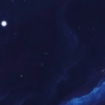
供应商是否具备深度行业认知?
中国） 的落地效果，需关注：
（中国） 可能自带“危险品管控”“合规性检查”功能，而通用型ERP需额
是否熟悉行业术语(如医疗行业的“GSP认证”、食品行业的“批次追溯”)
证星空app官网登录入口-星空（中国） 供应商在行业内的服务质量和交
官网登录入口-星空（中国） 供应商，可降低实施风险并缩短上线周期
能否适应企业个性化需求?