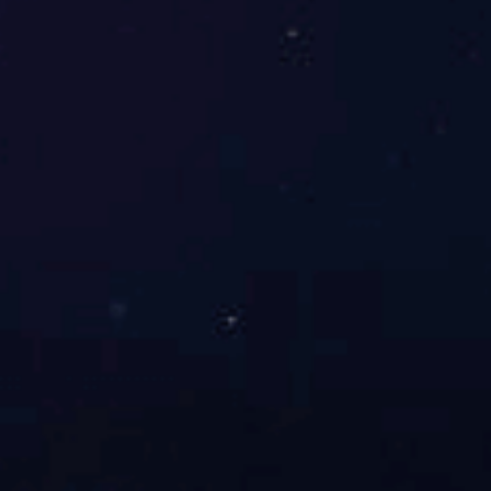
管理工作中去。
） 的成功实施，引领沧龙迈向了一体化管控的全新运营时代，
成本效益分析数据的适时跟踪和信息共享提供了有效的保证
、事后分析、降低物耗费用、提升客户满意度、提高公司效
电力设备这一细分领域亦有着得天独厚的优势。相信伴随着
及对企业运营管理带来的创新效能，必将为包括沧龙在内的
动力，帮助更多的电力设备制造企业赢在数字价值。