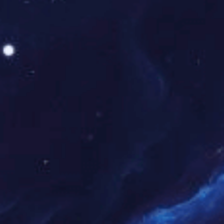
给经营者做决策时使用。
客户管理及接单时的利润分析。
生产排程作业的请购信息，亦可直接显示后续采购、进货、
排出货。
成本分析各月份库存成本结构变动状况)。
，使得各项作业均具有可控制性，并利用各类循环作业来勾
环节，由于生产过程所产生的数据是连续的，因而只有清楚
的服务生产，杜绝停工待料的现象出现，实现不积压库存，
星空（中国） 的导入，沧龙公司实现了物料动态信息及时反馈
料短缺而导致的停工待料，影响交期状况的出现。