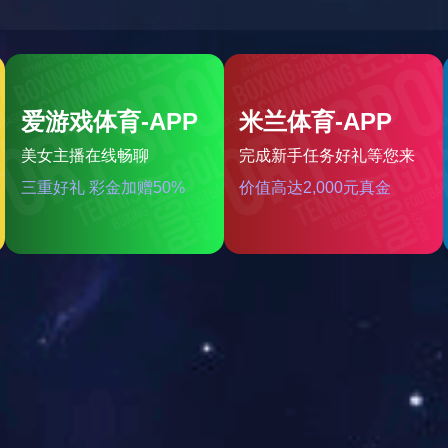
 缔造一体化管控新时代
业生产舷外机的企业，必须快速导入
来强化公司的数据分析
口-星空（中国） 厂商仔细评估分析后，决定选择顺景软件为