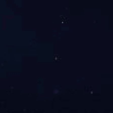
为
。
益
顺
诸