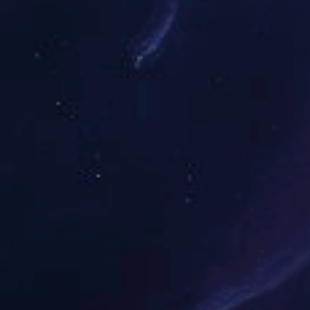
期合作伙伴，并导入顺景 星空app官网登录入口
的辅导，利用半年时间成功导入星空app官网登录
的供应链、生产、成本、财务一体化。
导入顺景ERP管理系统
缘起
当初因为企业快速成长及规划公司上柜，计划导入
控制稽核…等管理整合成完善的企业资源规划。公
购置不同系统使用，确实也让日常作业能顺利进行
平台，更遑论内部作业流程的管控、以及精确的产
的正确性及效率更有待商榷，且产线交期常常延迟
了ERP的建置项目。虽然在导入过程也碰到诸如：
息化整合观念、部门沟通以及作业流程更改、新作
下，以及顺景软件公司从旁提供的专业顾问辅导协
导入顺景星空app官网登录入口-星空（中
沧龙的ERP建置项目完成后，几乎所有ERP上线
不止各单位的用户日常作业的效率提升了，也让管