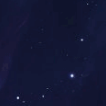
-星空（中国） ，在兰总与叶经理全力推动下，配合顺景顾问
入口-星空（中国） ，公司资源快速整合，并成功上线，将公
，将业务营运、生产供应、成本会计、人力资源及重要的内
司原先只有业务及财务有使用系统，各部门根据自己内部需
，但部门间的数据是各自独立且不具延续性，没有统一的沟
品制造成本信息的获取，尤其是生管部门没有管理系统，数
状况难以改善。财务部经理在总经理的大力支持下，毅然推
人员配合度、缺乏整体星空app官网登录入口-星空（中国） 
业方法的适应…等问题，但在全体员工的集体荣誉感的坚持
助下，终于顺利上线成功。
国） 后的具体效益
成功后的效益都一一实现，因为部门间信息的沟通有了连贯性
理阶层能顺利控管复核各项作业质量及取得各式精确的统计