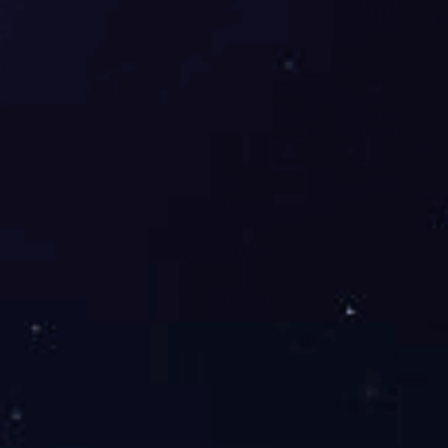
，
收
的
工
漏
产
步
与
人